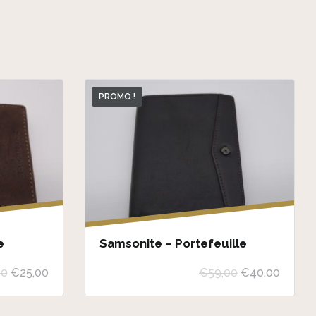
PROMO !
e
Samsonite – Portefeuille
L
L
L
L
00
€
25,00
€
59,00
€
40,00
e
e
e
e
p
p
p
p