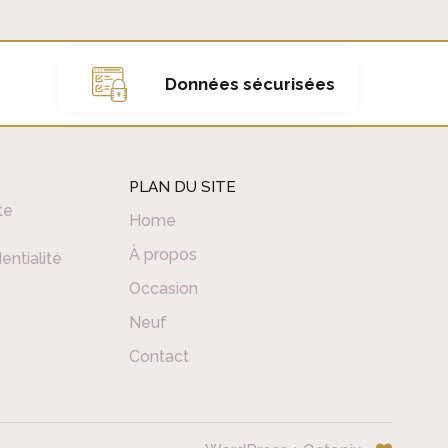
r
r
r
r
i
i
i
i
x
x
x
x
i
a
i
a
Données sécurisées
n
c
n
c
i
t
i
t
t
u
t
u
i
e
i
e
PLAN DU SITE
a
l
a
l
te
Home
l
e
l
e
é
s
é
s
À propos
entialité
t
t
t
t
Occasion
a
a
i
:
i
:
Neuf
t
€
t
€
Contact
2
4
:
5
:
0
€
,
€
,
4
0
5
0