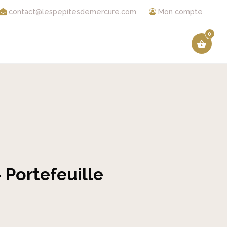
contact@lespepitesdemercure.com
Mon compte
0
 Portefeuille