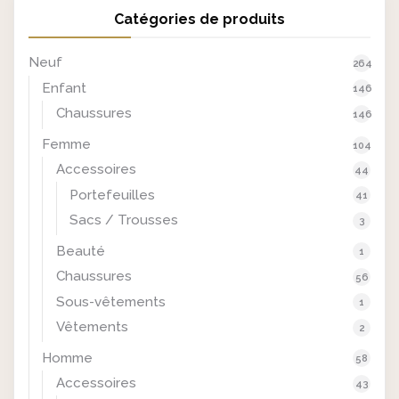
t
u
Catégories de produits
i
e
a
l
Neuf
l
e
264
é
s
Enfant
146
t
t
Chaussures
146
a
Femme
104
i
:
Accessoires
t
€
44
1
Portefeuilles
41
:
9
Sacs / Trousses
3
€
,
Beauté
1
2
9
Chaussures
5
9
56
,
.
Sous-vêtements
1
9
Vêtements
2
9
Homme
58
.
Accessoires
43