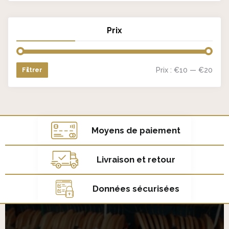
Prix
Prix :
€10
—
€20
Filtrer
Prix
Prix
min
max
Moyens de paiement
Livraison et retour
Données sécurisées