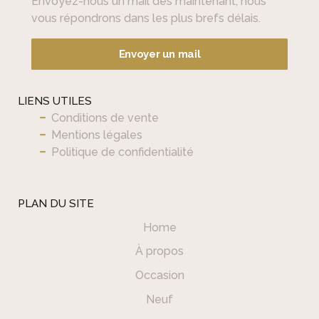
Envoyez-nous un mail dès maintenant, nous
.
vous répondrons dans les plus brefs délais.
Envoyer un mail
LIENS UTILES
Conditions de vente
Mentions légales
Politique de confidentialité
PLAN DU SITE
Home
À propos
Occasion
Neuf