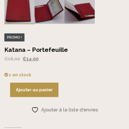
PROMO !
Katana – Portefeuille
Le
Le
€
18,00
€
14,00
prix
prix
initial
actuel
1 en stock
était :
est :
€18,00.
€14,00.
Ajouter au panier
quantité
de
Katana
Ajouter à la liste d’envies
-
Portefeuille