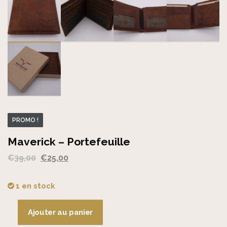
PROMO !
Maverick – Portefeuille
Le
Le
€
39,00
€
25,00
prix
prix
initial
actuel
1 en stock
était :
est :
€39,00.
€25,00.
Ajouter au panier
quantité