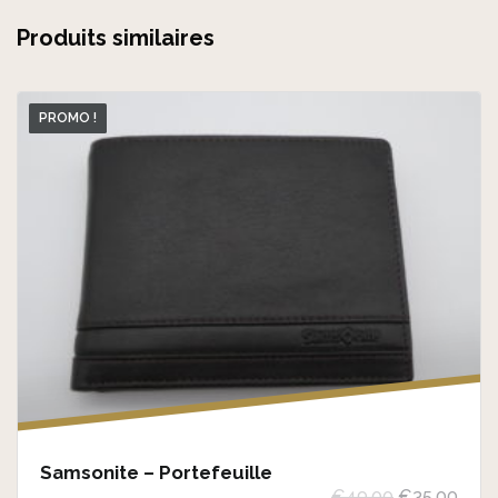
Produits similaires
PROMO !
Samsonite – Portefeuille
L
L
€
49,00
€
35,00