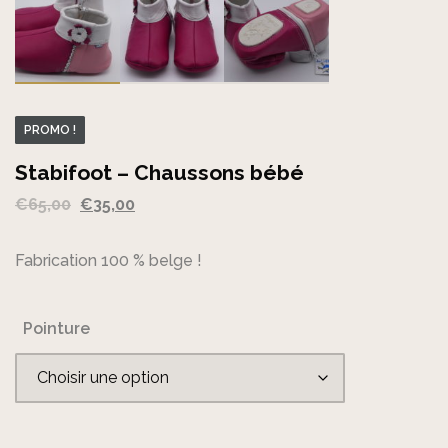
PROMO !
Stabifoot – Chaussons bébé
Le
Le
€
65,00
€
35,00
prix
prix
initial
actuel
Fabrication 100 % belge !
était :
est :
€65,00.
€35,00.
Pointure