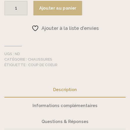
Ajouter au panier
quantité
de
Stabifoot
Ajouter à la liste d’envies
-
Chaussons
bébé
UGS :
ND
CATÉGORIE :
CHAUSSURES
ÉTIQUETTE :
COUP DE COEUR
Description
Informations complémentaires
Questions & Réponses