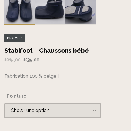
PROMO !
Stabifoot – Chaussons bébé
Le
Le
€
65,00
€
35,00
prix
prix
initial
actuel
Fabrication 100 % belge !
était :
est :
€65,00.
€35,00.
Pointure