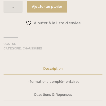
Ajouter au panier
quantité
de
Stabifoot
Ajouter à la liste d’envies
-
Chaussons
bébé
UGS :
ND
CATÉGORIE :
CHAUSSURES
Description
Informations complémentaires
Questions & Réponses