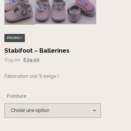
PROMO !
Stabifoot – Ballerines
Le
Le
€
55,00
€
29,00
prix
prix
initial
actuel
Fabrication 100 % belge !
était :
est :
€55,00.
€29,00.
Pointure