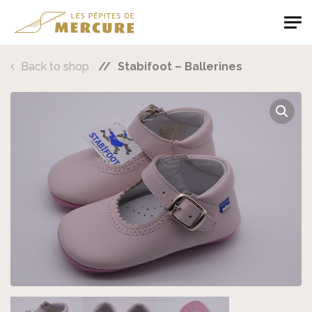
Skip to main content
Les Pépites de Mercure
Back to shop
Stabifoot – Ballerines