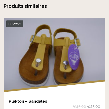
Produits similaires
PROMO !
Plakton – Sandales
L
L
€
45,00
€
25,00