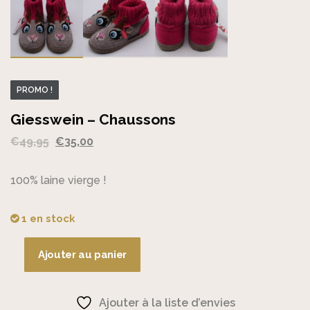
PROMO !
Giesswein – Chaussons
Le
Le
€
49,95
€
35,00
prix
prix
initial
actuel
100% laine vierge !
était :
est :
€49,95.
€35,00.
1 en stock
Ajouter au panier
quantité
de
Giesswein
Ajouter à la liste d’envies