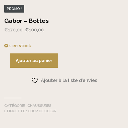
PROMO !
Gabor – Bottes
Le
Le
€
170,00
€
100,00
prix
prix
initial
actuel
1 en stock
était :
est :
€170,00.
€100,00.
Ajouter au panier
quantité
de
Gabor
Ajouter à la liste d’envies
-
Bottes
CATÉGORIE :
CHAUSSURES
ÉTIQUETTE :
COUP DE COEUR