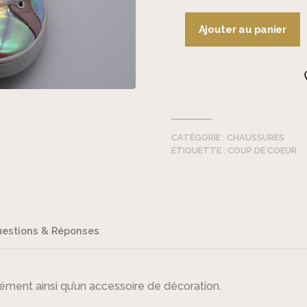
était :
est :
€123,90.
€70,00.
Ajouter au panier
quantité
de
Compagnucci
-
Baskets
CATÉGORIE :
CHAUSSURES
ÉTIQUETTE :
COUP DE COEUR
estions & Réponses
lément ainsi qu’un accessoire de décoration.