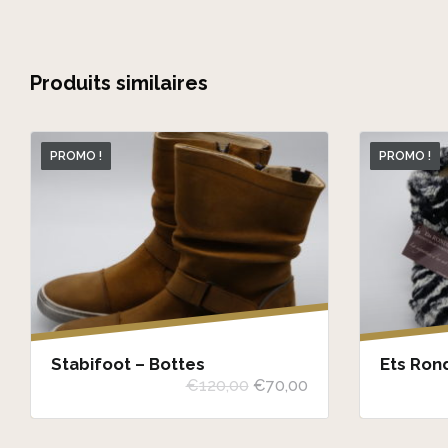
Produits similaires
PROMO !
PROMO !
C
e
p
Stabifoot – Bottes
Ets Ron
L
L
€
120,00
€
70,00
r
e
e
o
p
p
d