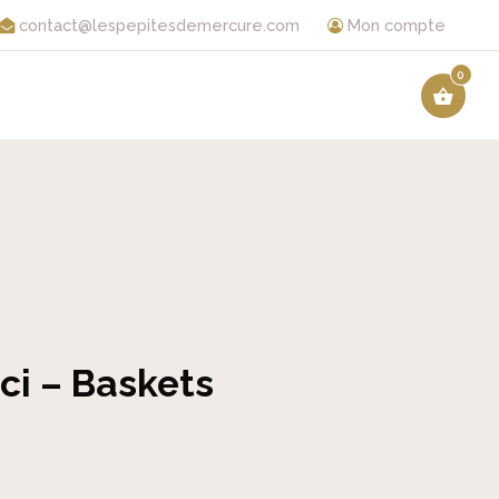
contact@lespepitesdemercure.com
Mon compte
0
i – Baskets