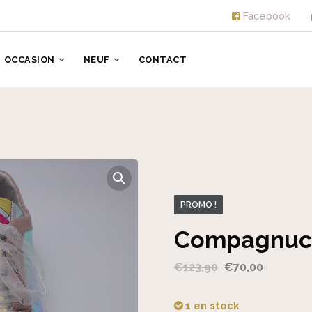
Facebook
OCCASION
NEUF
CONTACT
PROMO !
Compagnucc
Le
Le
€
123,90
€
70,00
prix
prix
initial
actuel
1 en stock