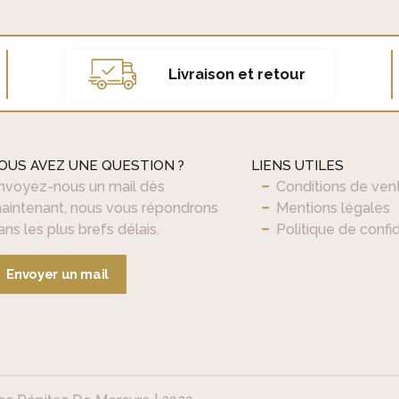
r
r
i
i
x
x
i
a
Livraison et retour
n
c
i
t
t
u
i
e
OUS AVEZ UNE QUESTION ?
LIENS UTILES
a
l
nvoyez-nous un mail dès
Conditions de ven
l
e
aintenant, nous vous répondrons
Mentions légales
é
s
ans les plus brefs délais.
Politique de confid
t
t
a
Envoyer un mail
i
:
t
€
3
:
5
€
,
4
0