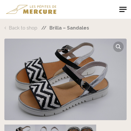
Skip to main content
Les Pépites de Mercure
Back to shop
Brilla – Sandales