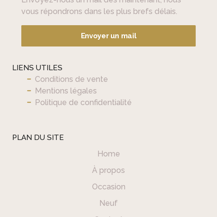
.
L
vous répondrons dans les plus brefs délais.
e
s
Envoyer un mail
o
p
t
LIENS UTILES
i
Conditions de vente
o
Mentions légales
n
Politique de confidentialité
s
p
e
PLAN DU SITE
u
Home
v
e
À propos
n
Occasion
t
ê
Neuf
t