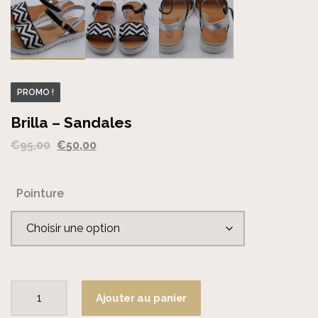
PROMO !
Brilla – Sandales
Le
Le
€
95,00
€
50,00
prix
prix
initial
actuel
Pointure
était :
est :
€95,00.
€50,00.
Ajouter au panier
quantité