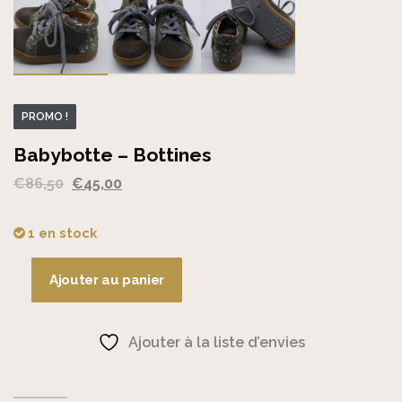
PROMO !
Babybotte – Bottines
Le
Le
€
86,50
€
45,00
prix
prix
initial
actuel
1 en stock
était :
est :
€86,50.
€45,00.
Ajouter au panier
quantité
de
Babybotte
Ajouter à la liste d’envies
-
Bottines