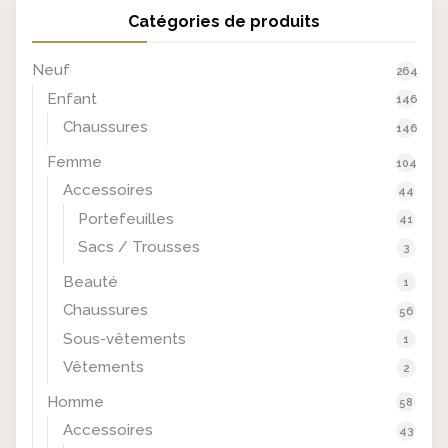
t
u
Catégories de produits
i
e
a
l
Neuf
l
e
264
é
s
Enfant
146
t
t
Chaussures
146
a
Femme
104
i
:
Accessoires
t
€
44
1
Portefeuilles
41
:
5
Sacs / Trousses
3
€
,
Beauté
1
1
0
Chaussures
8
0
56
,
.
Sous-vêtements
1
0
Vêtements
2
0
Homme
58
.
Accessoires
43