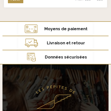
Prix
Prix
min
max
Moyens de paiement
Livraison et retour
Données sécurisées