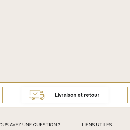
a
g
e
d
u
p
r
o
d
u
i
t
Livraison et retour
OUS AVEZ UNE QUESTION ?
LIENS UTILES