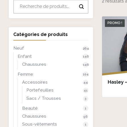
2 résultats 
Recherche
pour :
PROMO !
Catégories de produits
Neuf
264
Enfant
146
Chaussures
146
Femme
104
Hasley –
Accessoires
44
Portefeuilles
41
Sacs / Trousses
3
Beauté
1
Chaussures
56
Sous-vêtements
1