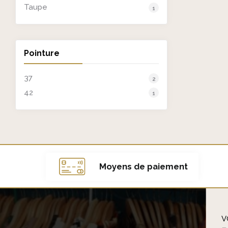
Taupe
1
Pointure
37
2
42
1
Moyens de paiement
V