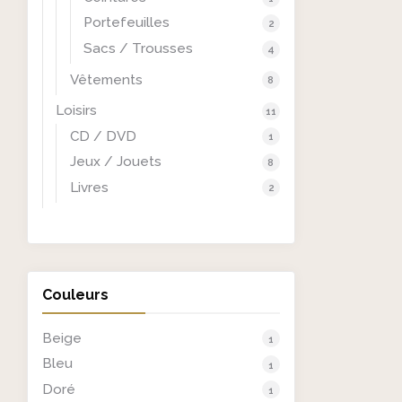
Portefeuilles
2
Sacs / Trousses
4
Vêtements
8
Loisirs
11
CD / DVD
1
Jeux / Jouets
8
Livres
2
Couleurs
Beige
1
Bleu
1
Doré
1