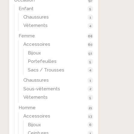
Occasion
97
Enfant
5
Chaussures
1
Vêtements
4
Femme
68
Accessoires
60
Bijoux
51
Portefeuilles
5
Sacs / Trousses
4
Chaussures
1
Sous-vêtements
2
Vêtements
5
Homme
21
Accessoires
13
Bijoux
6
Ceintures
1